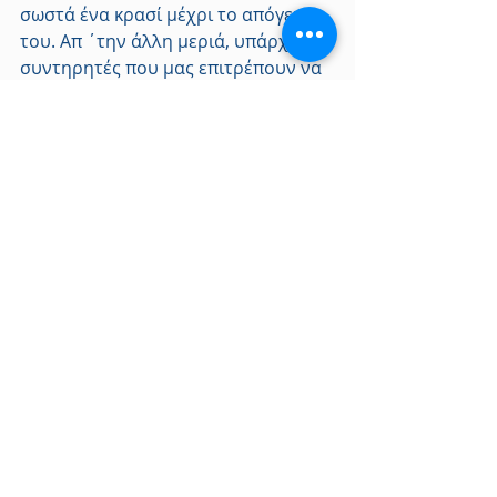
σωστά ένα κρασί μέχρι το απόγειο 
του. Απ ΄την άλλη μεριά, υπάρχουν 
συντηρητές που μας επιτρέπουν να 
διατηρήσουμε το κρασί στην ιδανική 
θερμοκρασία για σερβίρισμα, με 1 ή 
2 ζώνες θερμοκρασίας. Ακόμη, 
υπάρχουν και πολυλειτουργικοί 
συντηρητές φιαλών που επιτρέπουν 
την παλαίωση μερικών φιαλών, αλλά 
και τη διατήρηση σε θερμοκρασία 
σερβιρίσματος άλλων φιαλών. 
Επιπλέον, είναι σημαντικό να 
γνωρίζετε πόσες φιάλες θέλετε να 
τοποθετήσετε στον συντηρητή και 
που επιθυμείτε να τον 
τοποθετήσετε, ώστε να επιλέξετε 
τον πιο κατάλληλο για εσάς.