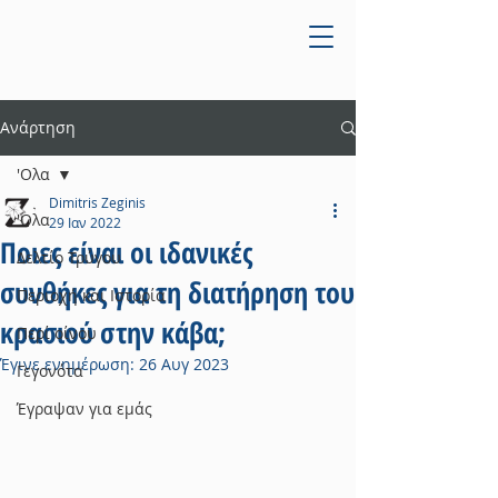
Ανάρτηση
'Ολα
Dimitris Zeginis
'Ολα
29 Ιαν 2022
Ποιες είναι οι ιδανικές
Δελτίο Τρύγου
συνθήκες για τη διατήρηση του
Περιοχή και Ιστορία
κρασιού στην κάβα;
Περί οίνου
Έγινε ενημέρωση:
26 Αυγ 2023
Γεγονότα
Έγραψαν για εμάς