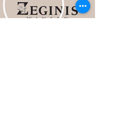
Λεωφ. Κάτω Σουλίου 62,
Μαραθώνας 19007,
Αττική
zeginiswinery@gmail.com
Contact us