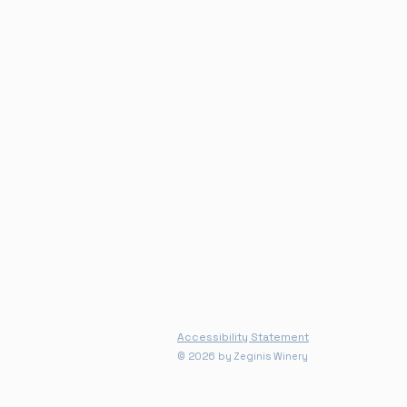
WINERY
WINES
WINE TOURISM & E
BLOG
Accessibility Statement
© 2026 by Zeginis Winery