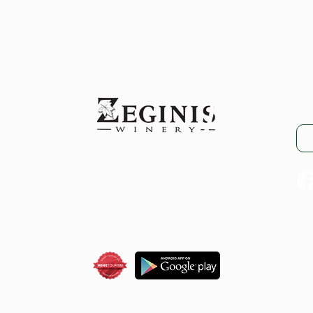
Λε
Μα
ze
VENTS