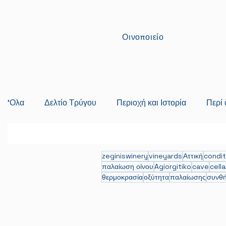
Οινοποιείο
'Ολα
Δελτίο Τρύγου
Περιοχή και Ιστορία
Περί 
zeginiswinery
vineyards
Αττική
condit
παλαίωση οίνου
Agiorgitiko
cave
cella
θερμοκρασία
οξύτητα
παλαίωσης
συνθή