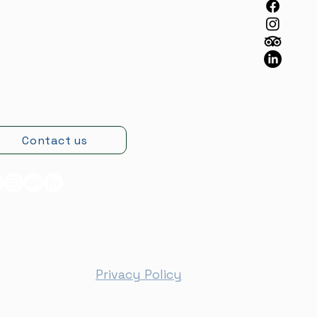
ωφ. Κάτω Σουλίου 62,
ραθώνας 19007,
Αττική
giniswinery@gmail.com
Contact us
Privacy Policy