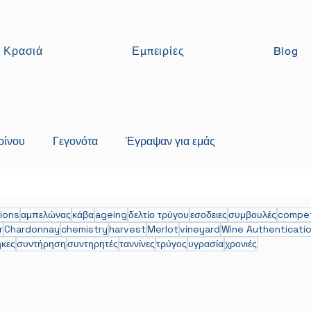
Κρασιά
Εμπειρίες
Blog
οίνου
Γεγονότα
Έγραψαν για εμάς
ions
αμπελώνας
κάβα
ageing
δελτίο τρύγου
εσοδειες
συμβουλές
compet
r
Chardonnay
chemistry
harvest
Merlot
vineyard
Wine Authenticati
κες
συντήρηση
συντηρητές
ταννίνες
τρύγος
υγρασία
χρονιές