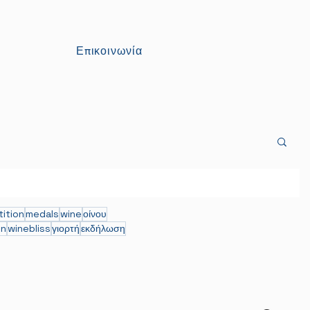
Επικοινωνία
ition
medals
wine
οίνου
on
winebliss
γιορτή
εκδήλωση