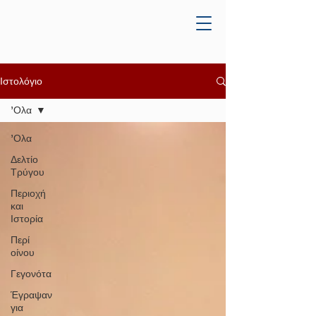
Ιστολόγιο
'Ολα
'Ολα
Δελτίο
Τρύγου
Περιοχή
και
Ιστορία
Περί
οίνου
Γεγονότα
Έγραψαν
για