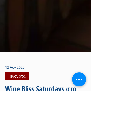
12 Αυγ 2023
Γεγονότα
Wine Bliss Saturdays στο
Οινοποιείο Ζεγγίνης
Γευσιγνωσία στο Οινοποιείο Ζεγγίνης |