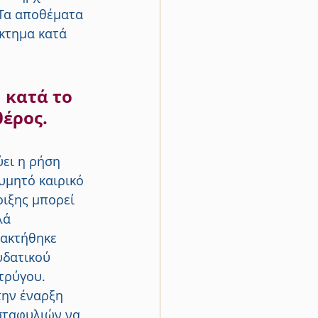
Τα αποθέματα 
κτημα κατά 
 κατά το 
θέρος.
ει η ρήση 
υμητό καιρικό 
οιξης μπορεί 
λά 
ακτήθηκε 
δατικού 
τρύγου.
την έναρξη 
σταφυλιών να 