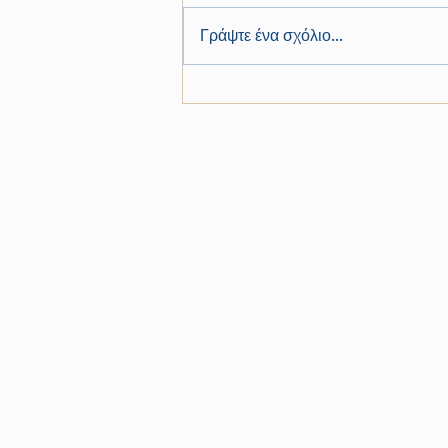
Γράψτε ένα σχόλιο...
Ο αμπελώνας του Μαραθώνα:
Συνδυασμός ιστορίας,
κληρονομιάς και κρασιών υψηλής
ποιότητας
WINERY
WINES
WINE TOURISM & E
BLOG