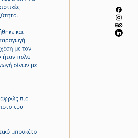
ιοτικές 
ξύτητα.
ήθηκε και 
 παραγωγή 
χέση με τον 
ν ήταν πολύ 
γωγή οίνων με 
λαφρώς πιο 
ιστο του 
τικό μπουκέτο 