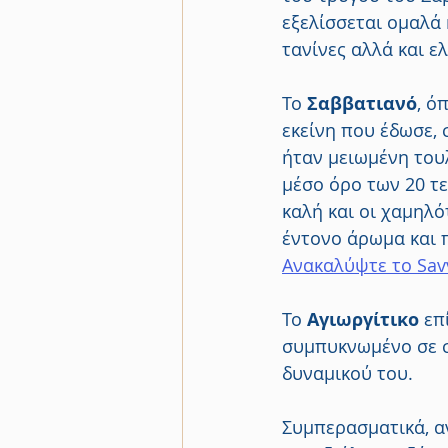
εξελίσσεται ομαλά 
τανίνες αλλά και ε
Το 
Σαββατιανό
, ό
εκείνη που έδωσε,
ήταν μειωμένη τουλ
μέσο όρο των 20 τ
καλή και οι χαμηλ
έντονο άρωμα και 
Ανακαλύψτε το Savv
Το 
Αγιωργίτικο 
επ
συμπυκνωμένο σε σ
δυναμικού του.
Συμπερασματικά, α