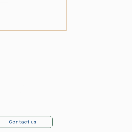
ο Τρύγου 2022 στο
οιείο Ζεγγίνης
ωφ. Κάτω Σουλίου 62,
ραθώνας 19007,
Αττική
giniswinery@gmail.com
Contact us