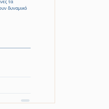
νες τα 
ουν δυναμικό 