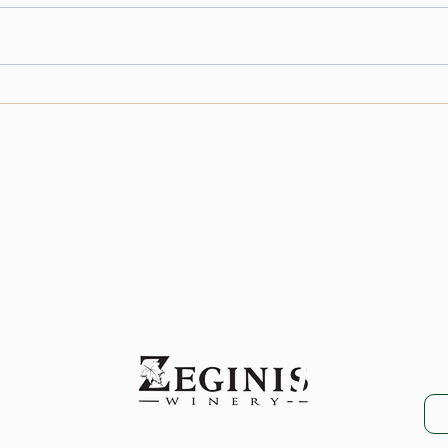
Δελτίο Τρύγου 2023 στο
Δελτί
Οινοποιείο Ζεγγίνης
Οινοπ
Λε
Μα
ze
VENTS