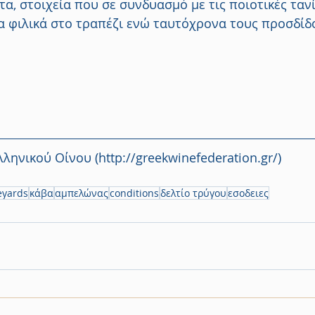
τα, στοιχεία που σε συνδυασμό με τις ποιοτικές τανί
ρα φιλικά στο τραπέζι ενώ ταυτόχρονα τους προσδίδ
ληνικού Οίνου (http://greekwinefederation.gr/)
eyards
κάβα
αμπελώνας
conditions
δελτίο τρύγου
εσοδειες