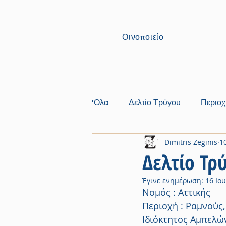
Οινοποιείο
'Ολα
Δελτίο Τρύγου
Περιοχ
Dimitris Zeginis
1
Δελτίο Τρ
Έγινε ενημέρωση:
16 Ιο
Νομός : Αττικής
Περιοχή : Ραμνούς
Ιδιόκτητος Αμπελώ