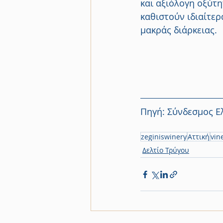
και αξιόλογη οξύτη
καθιστούν ιδιαίτε
μακράς διάρκειας.
Πηγή: Σύνδεσμος Ελ
zeginiswinery
Αττική
vin
Δελτίο Τρύγου