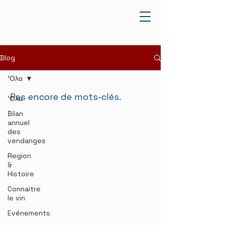
Blog
'Ολα
Pas encore de mots-clés.
'Ολα
Bilan
WINERY
annuel
des
WINES
vendanges
Region
WINE TOURISM & EVENTS
&
BLOG
Histoire
Connaitre
le vin
Evénements