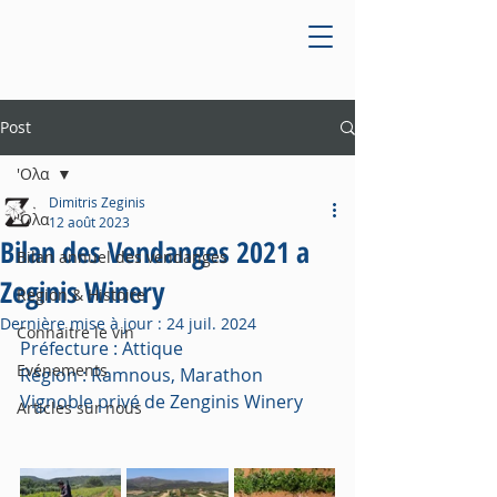
Post
'Ολα
Dimitris Zeginis
'Ολα
12 août 2023
Bilan des Vendanges 2021 a
Bilan annuel des vendanges
Zeginis Winery
Region & Histoire
Dernière mise à jour :
24 juil. 2024
Connaitre le vin
Préfecture : Attique
Evénements
Région : Ramnous, Marathon
Vignoble privé de Zenginis Winery
Articles sur nous