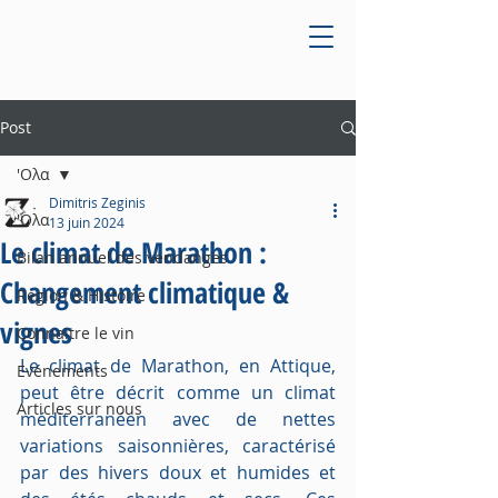
Post
'Ολα
Dimitris Zeginis
'Ολα
13 juin 2024
Le climat de Marathon :
Bilan annuel des vendanges
Changement climatique &
Region & Histoire
vignes
Connaitre le vin
Le climat de Marathon, en Attique, 
Evénements
peut être décrit comme un climat 
Articles sur nous
méditerranéen avec de nettes 
variations saisonnières, caractérisé 
par des hivers doux et humides et 